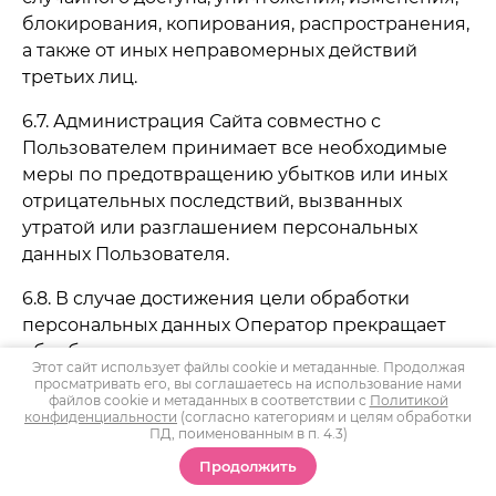
блокирования, копирования, распространения,
а также от иных неправомерных действий
третьих лиц.
6.7. Администрация Сайта совместно с
Пользователем принимает все необходимые
меры по предотвращению убытков или иных
отрицательных последствий, вызванных
утратой или разглашением персональных
данных Пользователя.
6.8. В случае достижения цели обработки
персональных данных Оператор прекращает
обработку персональных данных или
Этот сайт использует файлы cookie и метаданные. Продолжая
обеспечивает ее прекращение (если обработка
просматривать его, вы соглашаетесь на использование нами
файлов cookie и метаданных в соответствии с
Политикой
персональных данных осуществляется другим
конфиденциальности
(согласно категориям и целям обработки
лицом, действующим по поручению
ПД, поименованным в п. 4.3)
оператора), а также уничтожает персональные
Продолжить
данные или обеспечивает их уничтожение