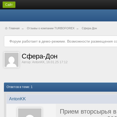
Сайт
Главная
→
Отзывы о компании TURBOFOREX
→
Сфера-Дон
Форум работает в демо-режиме. Возможности размещения с
Сфера-Дон
Автор: AntonKK, 16.01.25 17:12
Ответов в теме: 1
AntonKK
Прием вторсырья в