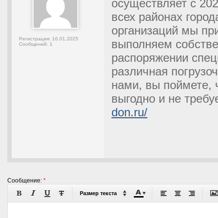
осуществляет с 202
всех районах город
организаций мы пр
Регистрация:
16.01.2025
выполняем собстве
Сообщений:
1
распоряжении спец
различная погрузоч
нами, вы поймете, 
выгодно и не требу
don.ru/
Сообщение:
*










Размер текста